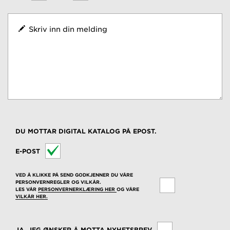
DU MOTTAR DIGITAL KATALOG PÅ EPOST.
E-POST
VED Å KLIKKE PÅ SEND GODKJENNER DU VÅRE
PERSONVERNREGLER OG VILKÅR.
LES VÅR
PERSONVERNERKLÆRING HER
OG VÅRE
VILKÅR HER.
JA, JEG ØNSKER Å MOTTA NYHETSBREV